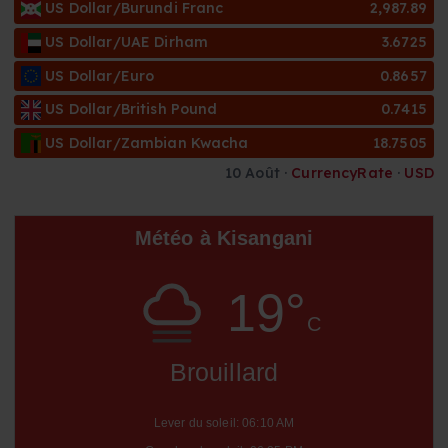
s
US Dollar/Burundi Franc
2,987.89
US Dollar/UAE Dirham
3.6725
US Dollar/Euro
0.8657
US Dollar/British Pound
0.7415
US Dollar/Zambian Kwacha
18.7505
10 Août ·
CurrencyRate
·
USD
Météo à Kisangani
19°
C
Brouillard
Lever du soleil: 06:10 AM