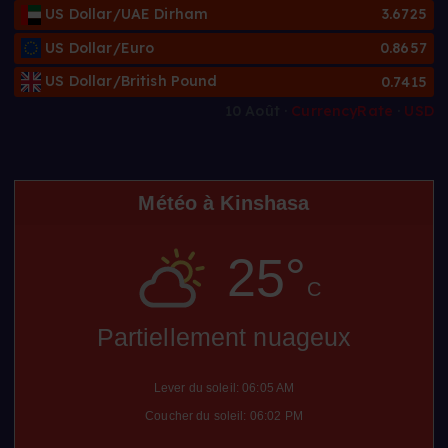
US Dollar/UAE Dirham
3.6725
US Dollar/Euro
0.8657
US Dollar/British Pound
0.7415
10 Août ·
CurrencyRate
·
USD
Météo à Kinshasa
25°
C
Partiellement nuageux
Lever du soleil: 06:05 AM
Coucher du soleil: 06:02 PM