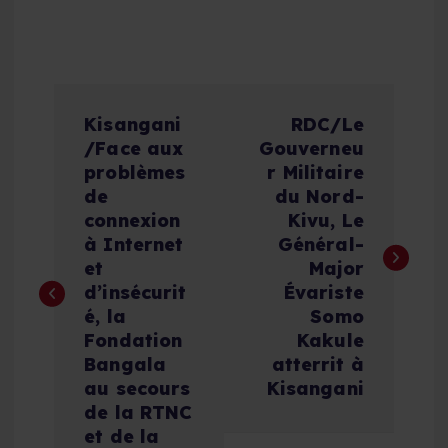
N
Kisangani
RDC/Le
a
/Face aux
Gouverneu
problèmes
r Militaire
v
de
du Nord-
connexion
Kivu, Le
i
à Internet
Général-
et
Major
g
d’insécurit
Évariste
é, la
Somo
a
Fondation
Kakule
Bangala
atterrit à
t
au secours
Kisangani
de la RTNC
et de la