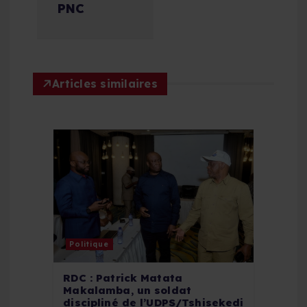
i
PNC
o
n
Articles similaires
d
e
l
’
a
Politique
r
RDC : Patrick Matata
Makalamba, un soldat
t
discipliné de l’UDPS/Tshisekedi