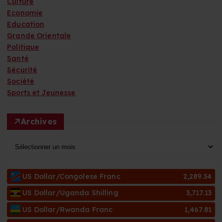
Culture
Economie
Education
Grande Orientale
Politique
Santé
Sécurité
Société
Sports et Jeunesse
Archives
A
r
c
US Dollar/Congolese Franc
2,289.34
h
i
US Dollar/Uganda Shilling
3,717.13
v
US Dollar/Rwanda Franc
1,467.81
e