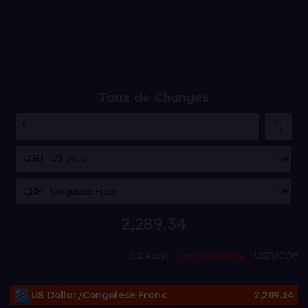
Taux de Changes
2,289.34
10 Août ·
CurrencyRate
· USD/CDF
US Dollar/Congolese Franc
2,289.34