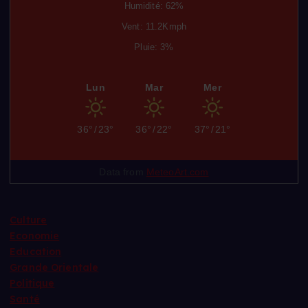
Humidité: 62%
Vent: 11.2Kmph
Pluie: 3%
Lun
Mar
Mer
36°
/
23°
36°
/
22°
37°
/
21°
Data from
MeteoArt.com
Culture
Economie
Education
Grande Orientale
Politique
Santé