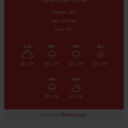
Coucher du soleil: 06:25 PM
Humidité: 99%
Vent: 5.8Kmph
Pluie: 86%
Lun
Mar
Mer
Jeu
28°
/
19°
29°
/
19°
32°
/
18°
32°
/
18°
Ven
Sam
29°
/
18°
26°
/
19°
Data from
MeteoArt.com