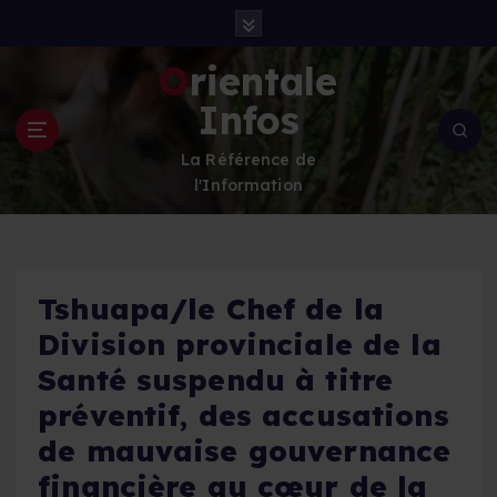
S
k
i
Orientale
p
Infos
t
o
La Référence de
c
l'Information
o
n
t
e
n
Tshuapa/le Chef de la
t
Division provinciale de la
Santé suspendu à titre
préventif, des accusations
de mauvaise gouvernance
financière au cœur de la