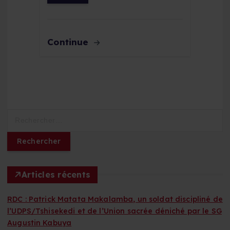
Continue
R
e
c
h
e
r
Articles récents
c
h
RDC : Patrick Matata Makalamba, un soldat discipliné de
e
l’UDPS/Tshisekedi et de l’Union sacrée déniché par le SG
r
Augustin Kabuya