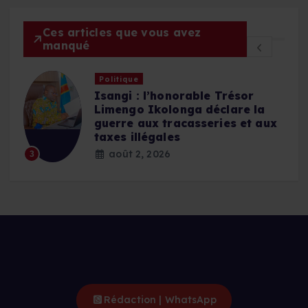
Ces articles que vous avez
manqué
Politique
Isangi : l’honorable Trésor
Limengo Ikolonga déclare la
n
guerre aux tracasseries et aux
t
taxes illégales
août 2, 2026
3
Rédaction | WhatsApp