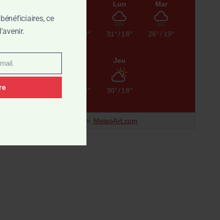
Sam
Dim
Lun
Mar
bénéficiaires, ce
'avenir.
32°
/
18°
33°
/
19°
31°
/
18°
26°
/
19°
Mer
Jeu
mail.
re
31°
/
18°
30°
/
18°
Data from
MeteoArt.com