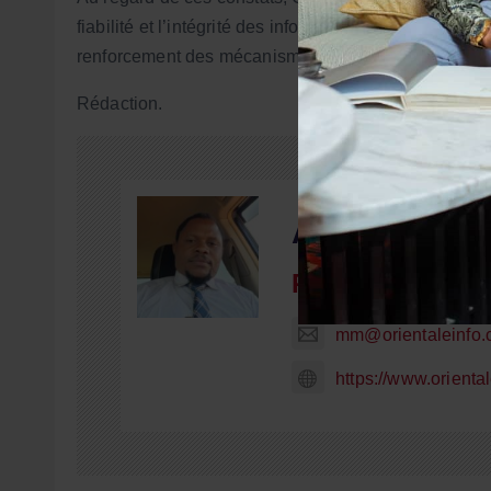
fiabilité et l’intégrité des informations financières
renforcement des mécanismes de gestion, d’archivag
Rédaction.
A propos du 
Robert MBUYI
mm@orientaleinfo
https://www.orienta