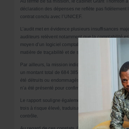
Au terme de sa mission, le cabinet Grant Thornton a
déclaration des dépenses ne reflète pas fidèlement 
contrat conclu avec l’UNICEF.
L’audit met en évidence plusieurs insuffisances maj
auditeurs relèvent notamment que la comptabilité est 
moyen d’un logiciel comptable sécurisé, une prati
matière de traçabilité et de sécurisation des écritur
Par ailleurs, la mission indique que des pièces justi
un montant total de 684 385,58 USD, étaient indisp
été détruits ou endommagés lors d’un incendie. Toute
n’a été présenté pour confirmer la survenance de ce
Le rapport souligne également l’existence de six fai
trois à risque élevé, traduisant des insuffisances imp
contrôle.
Au regard de ces constats, Grant Thornton conclut qu