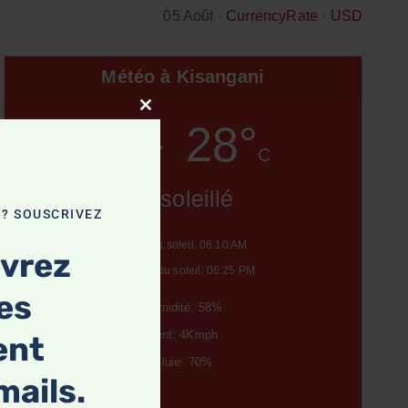
05 Août ·
CurrencyRate
·
USD
Météo à Kisangani
Close this module
28°
C
Ensoleillé
 ? SOUSCRIVEZ
Lever du soleil: 06:10 AM
evrez
Coucher du soleil: 06:25 PM
les
Humidité: 58%
Vent: 4Kmph
ent
Pluie: 70%
mails.