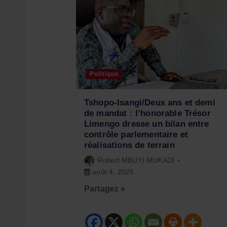
t
i
o
Politique
n
Tshopo-Isangi/Deux ans et demi
de mandat : l’honorable Trésor
Limengo dresse un bilan entre
d
contrôle parlementaire et
réalisations de terrain
e
Robert MBUYI MUKADI
août 4, 2026
l
Partagez »
’