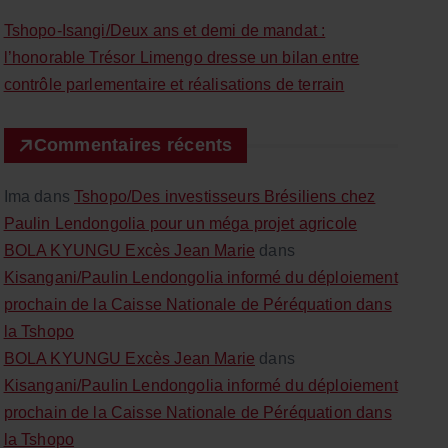
c
Tshopo-Isangi/Deux ans et demi de mandat :
h
l’honorable Trésor Limengo dresse un bilan entre
e
contrôle parlementaire et réalisations de terrain
r
Commentaires récents
:
Ima
dans
Tshopo/Des investisseurs Brésiliens chez
Paulin Lendongolia pour un méga projet agricole
BOLA KYUNGU Excès Jean Marie
dans
Kisangani/Paulin Lendongolia informé du déploiement
prochain de la Caisse Nationale de Péréquation dans
la Tshopo
BOLA KYUNGU Excès Jean Marie
dans
Kisangani/Paulin Lendongolia informé du déploiement
prochain de la Caisse Nationale de Péréquation dans
la Tshopo