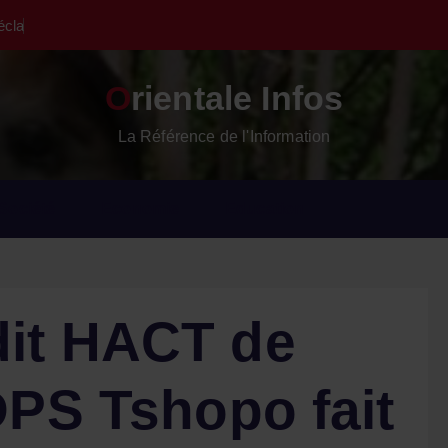
é
c
l
a
r
e
l
a
g
u
e
Orientale Infos
La Référence de l'Information
Société
Economie
Education
dit HACT de
DPS Tshopo fait