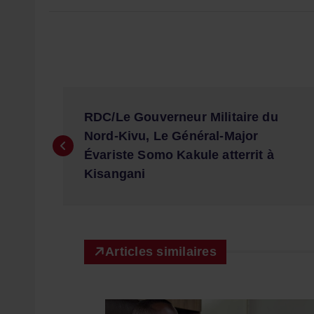
N
RDC/Le Gouverneur Militaire du
a
Nord-Kivu, Le Général-Major
Évariste Somo Kakule atterrit à
v
Kisangani
i
g
Articles similaires
a