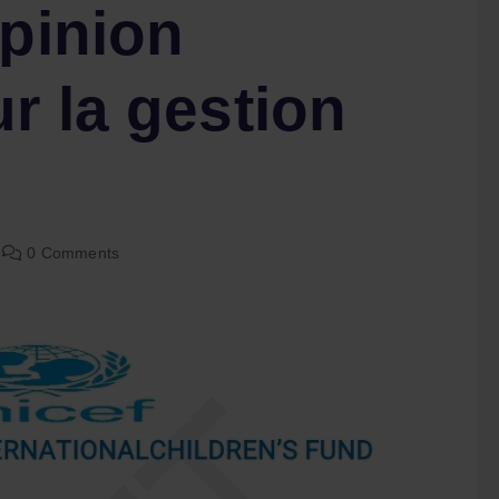
opinion
r la gestion
0 Comments