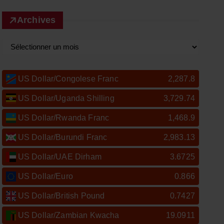
Archives
A
r
c
US Dollar/Congolese Franc
2,287.8
h
US Dollar/Uganda Shilling
3,729.74
i
v
US Dollar/Rwanda Franc
1,468.9
e
US Dollar/Burundi Franc
2,983.13
s
US Dollar/UAE Dirham
3.6725
US Dollar/Euro
0.866
US Dollar/British Pound
0.7427
US Dollar/Zambian Kwacha
19.0911