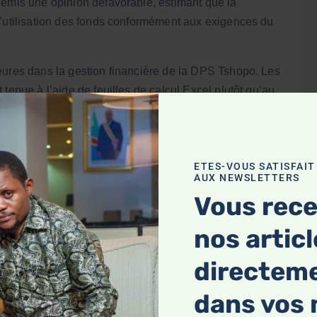
 émis une opinion défavorable, estimant que la
l’utilisation des fonds conformément aux exigences du
eures dans la gestion financière de la DPS Tshopo. Les
tenue à l’aide de feuilles de calcul Excel plutôt qu’au
que jugée non conforme aux exigences de l’OHADA en
es comptables.
ficatives relatives à 27 formulaires FACE, représentant
ETES-VOUS SATISFAIT
onibles. Selon la DPS Tshopo, ces documents auraient
AUX NEWSLETTERS
fois, les auditeurs précisent qu’aucun document officiel
Vous rec
t incendie ni l’étendue des pertes invoquées.
nos artic
blesses de contrôle interne classées à risque moyen et
directem
ortantes dans les dispositifs de gestion financière et de
dans vos 
e les éléments recueillis ne permettent pas d’assurer la