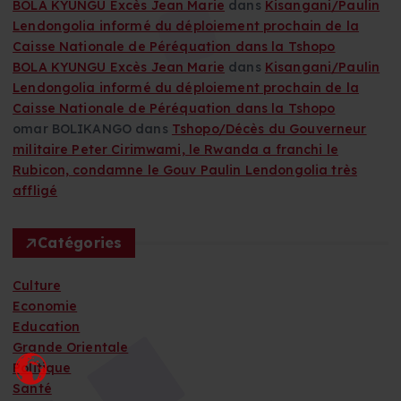
BOLA KYUNGU Excès Jean Marie
dans
Kisangani/Paulin
o
Lendongolia informé du déploiement prochain de la
Caisse Nationale de Péréquation dans la Tshopo
n
BOLA KYUNGU Excès Jean Marie
dans
Kisangani/Paulin
Lendongolia informé du déploiement prochain de la
d
Caisse Nationale de Péréquation dans la Tshopo
omar BOLIKANGO
dans
Tshopo/Décès du Gouverneur
e
militaire Peter Cirimwami, le Rwanda a franchi le
Rubicon, condamne le Gouv Paulin Lendongolia très
s
affligé
p
Catégories
u
Culture
Economie
b
Education
Grande Orientale
l
Politique
Santé