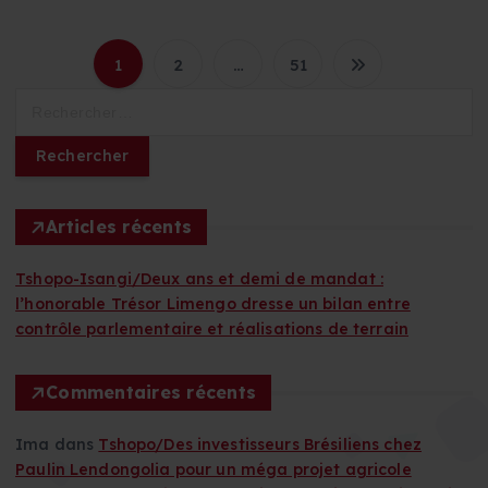
1
2
…
51
P
R
e
a
c
h
g
e
r
Articles récents
i
c
h
Tshopo-Isangi/Deux ans et demi de mandat :
n
e
l’honorable Trésor Limengo dresse un bilan entre
r
contrôle parlementaire et réalisations de terrain
a
:
t
Commentaires récents
i
Ima
dans
Tshopo/Des investisseurs Brésiliens chez
Paulin Lendongolia pour un méga projet agricole