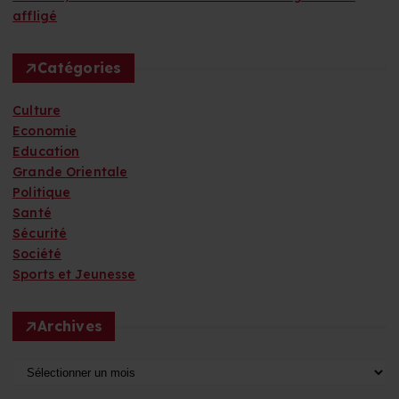
affligé
Catégories
Culture
Economie
Education
Grande Orientale
Politique
Santé
Sécurité
Société
Sports et Jeunesse
Archives
A
r