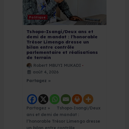
’
a
Politique
r
Tshopo-Isangi/Deux ans et
demi de mandat : l’honorable
t
Trésor Limengo dresse un
bilan entre contrôle
parlementaire et réalisations
i
de terrain
Robert MBUYI MUKADI
c
août 4, 2026
Partagez »
l
e
Partagez » Tshopo-Isangi/Deux
ans et demi de mandat :
l’honorable Trésor Limengo dresse
un bilan entre contrôle