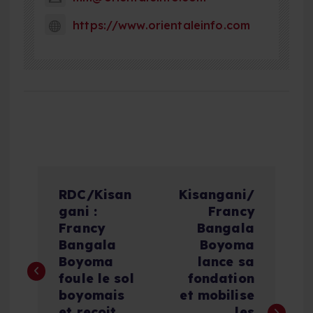
https://www.orientaleinfo.com
N
RDC/Kisan
Kisangani/
a
gani :
Francy
Francy
Bangala
v
Bangala
Boyoma
Boyoma
lance sa
i
foule le sol
fondation
boyomais
et mobilise
et reçoit
les