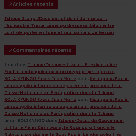
r
Articles récents
c
h
Tshopo-Isangi/Deux ans et demi de mandat :
e
l’honorable Trésor Limengo dresse un bilan entre
r
contrôle parlementaire et réalisations de terrain
:
Commentaires récents
Ima
dans
Tshopo/Des investisseurs Brésiliens chez
Paulin Lendongolia pour un méga projet agricole
BOLA KYUNGU Excès Jean Marie
dans
Kisangani/Paulin
Lendongolia informé du déploiement prochain de la
Caisse Nationale de Péréquation dans la Tshopo
BOLA KYUNGU Excès Jean Marie
dans
Kisangani/Paulin
Lendongolia informé du déploiement prochain de la
Caisse Nationale de Péréquation dans la Tshopo
omar BOLIKANGO
dans
Tshopo/Décès du Gouverneur
militaire Peter Cirimwami, le Rwanda a franchi le
Rubicon, condamne le Gouv Paulin Lendongolia très