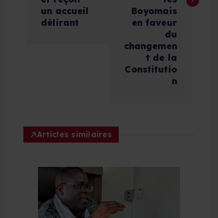
g
un accueil
Boyomais
a
délirant
en faveur
du
t
changemen
t de la
i
Constitutio
n
o
n
Articles similaires
d
e
l