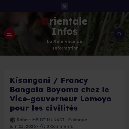
S
k
i
Orientale
p
Infos
t
o
La Référence de
c
l'Information
o
n
t
e
n
Kisangani / Francy
t
Bangala Boyoma chez le
Vice-gouverneur Lomoyo
pour les civilités
Robert MBUYI MUKADI
Politique
juin 25, 2026
0 Comments