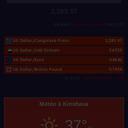
2,285.97
06 Août ·
CurrencyRate
· USD/CDF
US Dollar/Congolese Franc
2,285.97
US Dollar/UAE Dirham
3.6725
US Dollar/Euro
0.8681
US Dollar/British Pound
0.7434
06 Août ·
CurrencyRate
·
USD
Météo à Kinshasa
37°
C