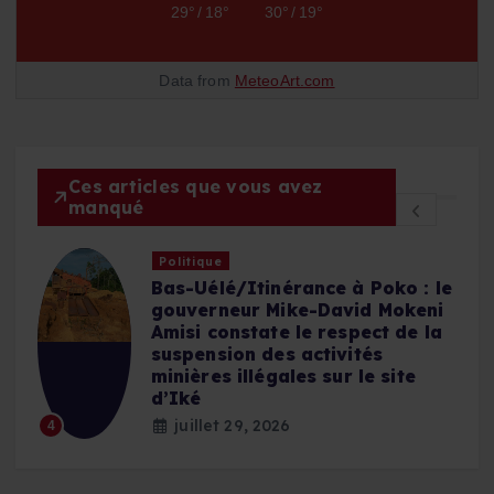
29°
/
18°
30°
/
19°
Data from
MeteoArt.com
Ces articles que vous avez
manqué
Politique
 : le
Bas-Uélé /en route vers Poko,
keni
le Gouverneur Mike-David
e la
Mokeni intercepte un camion
chargé de bois exploité
e
illégalement et agit
juillet 27, 2026
5