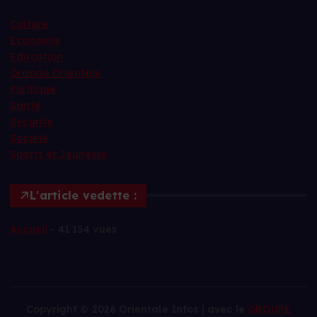
Culture
Economie
Education
Grande Orientale
Politique
Santé
Sécurité
Société
Sports et Jeunesse
L'article vedette :
Accueil
- 41 154 vues
Copyright © 2026 Orientale Infos | avec le
GROUPE
KAZAM