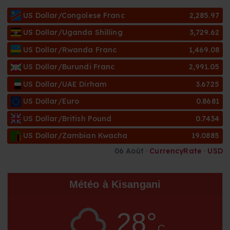
c
US Dollar/Congolese Franc
2,285.97
h
i
US Dollar/Uganda Shilling
3,729.62
v
US Dollar/Rwanda Franc
1,469.08
e
s
US Dollar/Burundi Franc
2,991.05
US Dollar/UAE Dirham
3.6725
US Dollar/Euro
0.8681
US Dollar/British Pound
0.7434
US Dollar/Zambian Kwacha
19.0885
06 Août ·
CurrencyRate
·
USD
Météo à Kisangani
28°
C