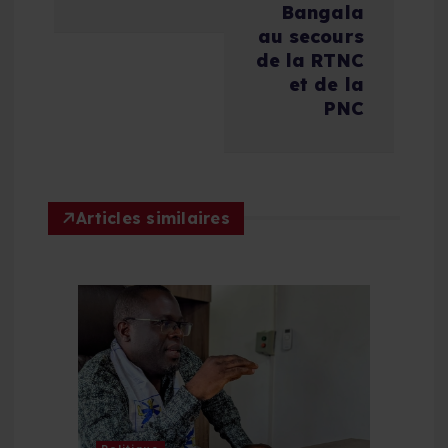
Bangala
t
au secours
de la RTNC
i
et de la
PNC
o
n
Articles similaires
d
e
l
’
a