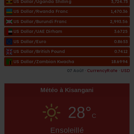
US Dollar/Uganda Shilling
3,724.73
v
US Dollar/Rwanda Franc
1,470.36
e
s
US Dollar/Burundi Franc
2,993.56
US Dollar/UAE Dirham
3.6725
US Dollar/Euro
0.8653
US Dollar/British Pound
0.7412
US Dollar/Zambian Kwacha
18.6994
07 Août ·
CurrencyRate
·
USD
Météo à Kisangani
28°
C
Ensoleillé