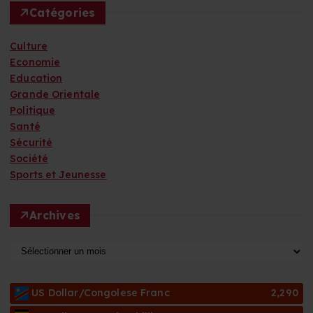
Catégories
Culture
Economie
Education
Grande Orientale
Politique
Santé
Sécurité
Société
Sports et Jeunesse
Archives
A
r
c
US Dollar/Congolese Franc
2,290
h
i