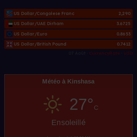
US Dollar/Congolese Franc
2,290
US Dollar/UAE Dirham
3.6725
US Dollar/Euro
0.8653
US Dollar/British Pound
0.7412
07 Août ·
CurrencyRate
·
USD
Météo à Kinshasa
27°
C
Ensoleillé