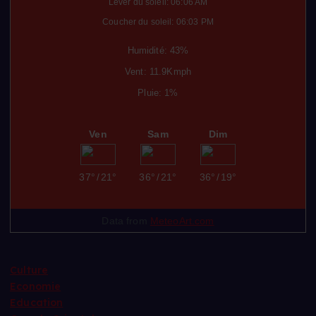
Lever du soleil: 06:06 AM
Coucher du soleil: 06:03 PM
Humidité: 43%
Vent: 11.9Kmph
Pluie: 1%
Ven
Sam
Dim
37°
/
21°
36°
/
21°
36°
/
19°
Data from
MeteoArt.com
Culture
Economie
Education