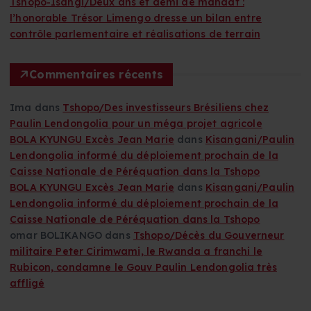
Tshopo-Isangi/Deux ans et demi de mandat :
e
l’honorable Trésor Limengo dresse un bilan entre
r
contrôle parlementaire et réalisations de terrain
:
Commentaires récents
Ima
dans
Tshopo/Des investisseurs Brésiliens chez
Paulin Lendongolia pour un méga projet agricole
BOLA KYUNGU Excès Jean Marie
dans
Kisangani/Paulin
Lendongolia informé du déploiement prochain de la
Caisse Nationale de Péréquation dans la Tshopo
BOLA KYUNGU Excès Jean Marie
dans
Kisangani/Paulin
Lendongolia informé du déploiement prochain de la
Caisse Nationale de Péréquation dans la Tshopo
omar BOLIKANGO
dans
Tshopo/Décès du Gouverneur
militaire Peter Cirimwami, le Rwanda a franchi le
Rubicon, condamne le Gouv Paulin Lendongolia très
affligé