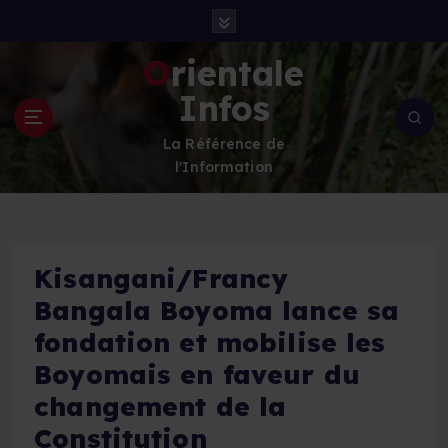
S
k
i
Orientale
p
Infos
t
o
La Référence de
c
l'Information
o
n
t
e
n
Kisangani/Francy
t
Bangala Boyoma lance sa
fondation et mobilise les
Boyomais en faveur du
changement de la
Constitution