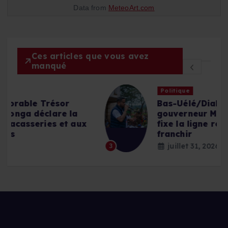
Data from
MeteoArt.com
Ces articles que vous avez
manqué
Politique
Bas-Uélé/Dialogue en RDC : le
gouverneur Mike-David Mokeni,
fixe la ligne rouge à ne pas
franchir
juillet 31, 2026
3