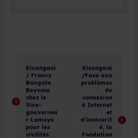
N
Kisangani
Kisangani
a
/ Francy
/Face aux
Bangala
problèmes
v
Boyoma
de
chez le
connexion
i
Vice-
à Internet
gouverneu
et
g
r Lomoyo
d’insécurit
pour les
é, la
a
civilités
Fondation