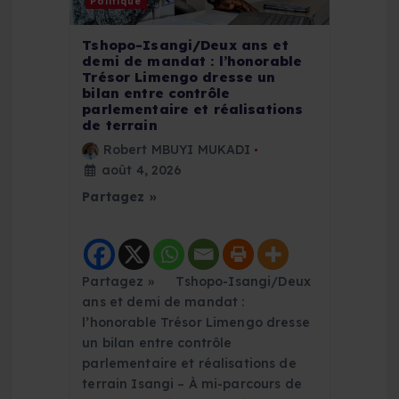
Politique
r
Tshopo-Isangi/Deux ans et
demi de mandat : l’honorable
t
Trésor Limengo dresse un
bilan entre contrôle
parlementaire et réalisations
i
de terrain
Robert MBUYI MUKADI
c
août 4, 2026
Partagez »
l
e
Partagez » Tshopo-Isangi/Deux
ans et demi de mandat :
l’honorable Trésor Limengo dresse
un bilan entre contrôle
parlementaire et réalisations de
terrain Isangi – À mi-parcours de