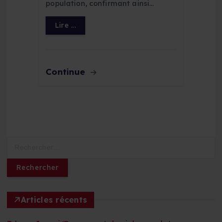
population, confirmant ainsi…
Lire ...
Continue
R
e
c
h
e
r
Articles récents
c
h