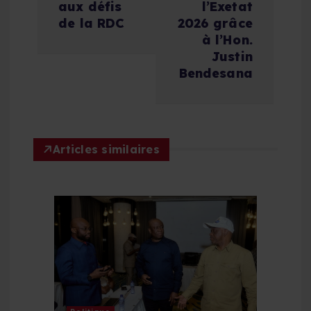
t
aux défis
l’Exetat
de la RDC
2026 grâce
i
à l’Hon.
Justin
Bendesana
o
n
d
Articles similaires
e
l
’
a