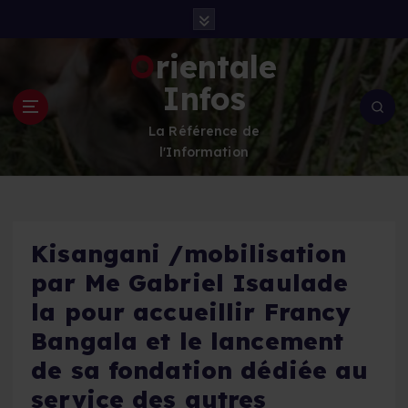
S
k
i
Orientale
p
Infos
t
o
La Référence de
c
l'Information
o
n
t
e
n
Kisangani /mobilisation
t
par Me Gabriel Isaulade
la pour accueillir Francy
Bangala et le lancement
de sa fondation dédiée au
service des autres