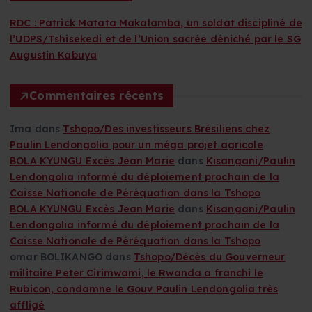
c
h
RDC : Patrick Matata Makalamba, un soldat discipliné de
e
l’UDPS/Tshisekedi et de l’Union sacrée déniché par le SG
r
Augustin Kabuya
:
Commentaires récents
Ima
dans
Tshopo/Des investisseurs Brésiliens chez
Paulin Lendongolia pour un méga projet agricole
BOLA KYUNGU Excès Jean Marie
dans
Kisangani/Paulin
Lendongolia informé du déploiement prochain de la
Caisse Nationale de Péréquation dans la Tshopo
BOLA KYUNGU Excès Jean Marie
dans
Kisangani/Paulin
Lendongolia informé du déploiement prochain de la
Caisse Nationale de Péréquation dans la Tshopo
omar BOLIKANGO
dans
Tshopo/Décès du Gouverneur
militaire Peter Cirimwami, le Rwanda a franchi le
Rubicon, condamne le Gouv Paulin Lendongolia très
affligé