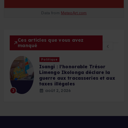
Data from
MeteoArt.com
Ces articles que vous avez
manqué
Politique
Isangi : l’honorable Trésor
Limengo Ikolonga déclare la
guerre aux tracasseries et aux
taxes illégales
août 2, 2026
3
4