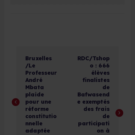
N
Bruxelles
RDC/Tshop
a
/Le
o : 666
Professeur
élèves
v
André
finalistes
Mbata
de
i
plaide
Bafwasend
pour une
e exemptés
g
réforme
des frais
constitutio
de
a
nnelle
participati
adaptée
on à