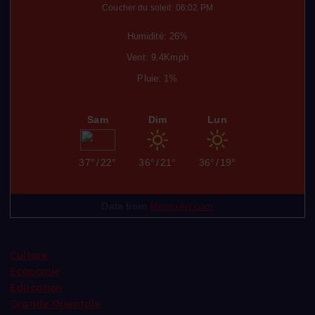
Coucher du soleil: 06:02 PM
Humidité: 26%
Vent: 9.4Kmph
Pluie: 1%
Sam
Dim
Lun
37°
/
22°
36°
/
21°
36°
/
19°
Data from
MeteoArt.com
Culture
Economie
Education
Grande Orientale