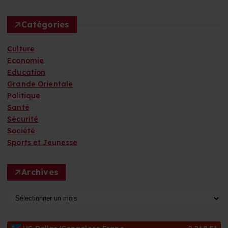
Catégories
Culture
Economie
Education
Grande Orientale
Politique
Santé
Sécurité
Société
Sports et Jeunesse
Archives
A
r
c