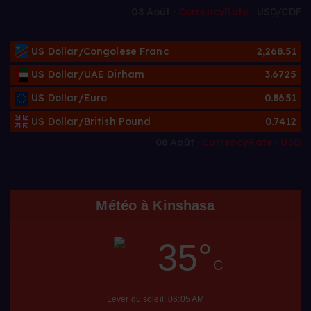
08 Août ·
CurrencyRate
· USD/CDF
US Dollar/Congolese Franc
2,268.51
US Dollar/UAE Dirham
3.6725
US Dollar/Euro
0.8651
US Dollar/British Pound
0.7412
08 Août ·
CurrencyRate
·
USD
Météo à Kinshasa
35°
C
Lever du soleil: 06:05 AM