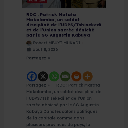
r
Politique
t
RDC : Patrick Matata
Makalamba, un soldat
discipliné de l’UDPS/Tshisekedi
i
et de l’Union sacrée déniché
par le SG Augustin Kabuya
c
Robert MBUYI MUKADI
août 8, 2026
l
Partagez »
e
Partagez » RDC : Patrick Matata
Makalamba, un soldat discipliné de
l’UDPS/Tshisekedi et de l’Union
sacrée déniché par le SG Augustin
Kabuya Dans les salons politiques
de la capitale comme dans
plusieurs provinces du pays, la