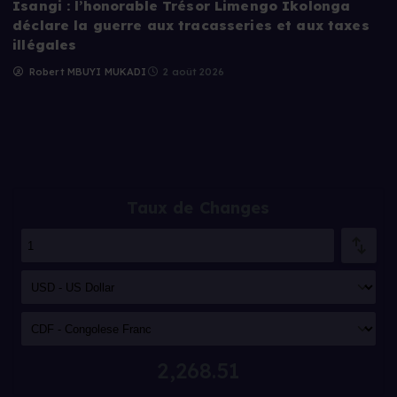
Isangi : l’honorable Trésor Limengo Ikolonga
déclare la guerre aux tracasseries et aux taxes
illégales
Robert MBUYI MUKADI
2 août 2026
Taux de Changes
2,268.51