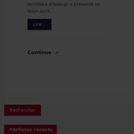
territoire d’Isangi, a présenté un
bilan qu’il…
Lire ...
Continue
R
e
c
h
e
r
Articles récents