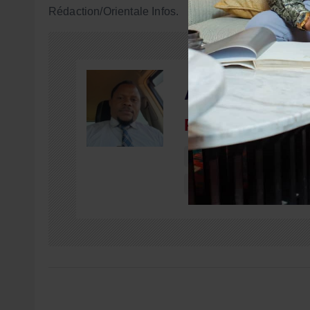
Rédaction/Orientale Infos.
A propos du 
Robert MBUYI
mm@orientaleinfo
https://www.orienta