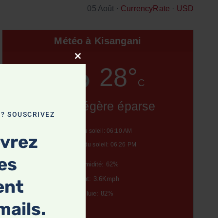
05 Août ·
CurrencyRate
·
USD
Météo à Kisangani
Close this module
28°
C
Bruine légère éparse
 ? SOUSCRIVEZ
Lever du soleil: 06:10 AM
evrez
Coucher du soleil: 06:26 PM
les
Humidité: 62%
Vent: 3.6Kmph
ent
Pluie: 82%
mails.