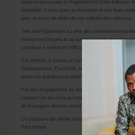
moyens prevus par le Règlement d’Ordre Intérieur d
trompette. Connu pour sa franchise et son franc-parl
avec le souci de défendre les intérêts des citoyens.
Très actif également au sein des commissions parlem
travaux techniques et au suivi rigoureux des dossie
contribue à renforcer l’efficacité des actions parlem
Par ailleurs, il assure un suivi permanent des dossie
Infrastructures, Électricité, services publics, proje
parmi les questions prioritaires qu’il porte régulièr
Par son engagement, sa disponibilité et sa détermin
comme l’un des élus qui honorent la confiance placée 
de Kisangani dans le concert des circonscriptions é
Un parcours qui mérite reconnaissance et hommage 
République.