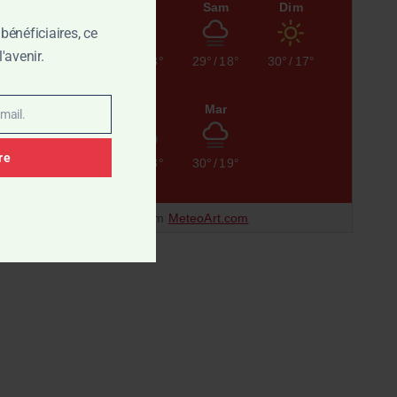
Jeu
Ven
Sam
Dim
bénéficiaires, ce
'avenir.
32°
/
18°
31°
/
18°
29°
/
18°
30°
/
17°
Lun
Mar
mail.
re
29°
/
18°
30°
/
19°
Data from
MeteoArt.com