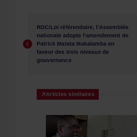
N
RDC/Loi référendaire, l’Assemblée
a
nationale adopte l’amendement de
Patrick Matata Makalamba en
v
faveur des trois niveaux de
gouvernance
i
g
Articles similaires
a
t