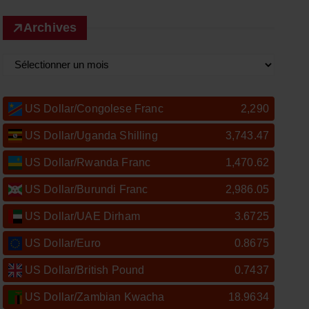
Archives
A
r
c
US Dollar/Congolese Franc
2,290
h
US Dollar/Uganda Shilling
3,743.47
i
v
US Dollar/Rwanda Franc
1,470.62
e
US Dollar/Burundi Franc
2,986.05
s
US Dollar/UAE Dirham
3.6725
US Dollar/Euro
0.8675
US Dollar/British Pound
0.7437
US Dollar/Zambian Kwacha
18.9634