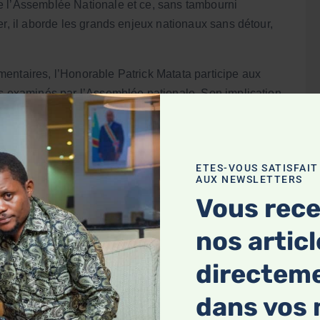
e l’Assemblée Nationale et ce, sans tambourni
er, il aborde les grands enjeux nationaux sans détour,
entaires, l’Honorable Patrick Matata participe aux
rs examinés par l’Assemblée nationale. Son implication
entaires menées.
rs relatifs au développement de la ville de Kisangani.
ts de développement et préoccupations sociales figurent
ETES-VOUS SATISFAIT
AUX NEWSLETTERS
ement auprès des institutions compétentes.
Vous rec
ation, l’Honorable Patrick Matata Makalamba s’affirme
nos artic
en eux par la population boyomaise et il fait la fierté
lectorales au sein de l’Assemblée Nationale.
directem
pour son attachement constant à Kisangani et à la
dans vos 