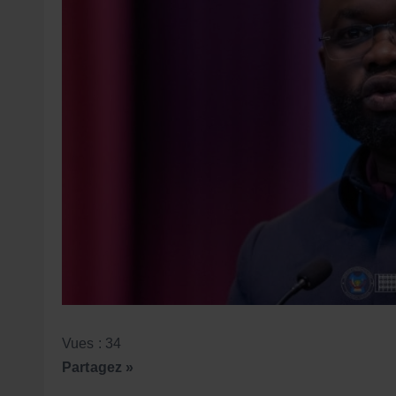
Vues : 34
Partagez »