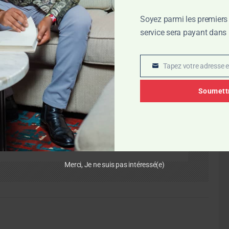
Soyez parmi les premiers 
service sera payant dans l
Journaliste et Editeur
Tapez votre adresse e
E
m
 MUKADI
Soumett
a
i
.com
l
leinfo.com
Merci, Je ne suis pas intéressé(e)