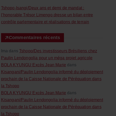
c
Tshopo-Isangi/Deux ans et demi de mandat :
h
l’honorable Trésor Limengo dresse un bilan entre
e
contrôle parlementaire et réalisations de terrain
r
Commentaires récents
:
Ima
dans
Tshopo/Des investisseurs Brésiliens chez
Paulin Lendongolia pour un méga projet agricole
BOLA KYUNGU Excès Jean Marie
dans
Kisangani/Paulin Lendongolia informé du déploiement
prochain de la Caisse Nationale de Péréquation dans
la Tshopo
BOLA KYUNGU Excès Jean Marie
dans
Kisangani/Paulin Lendongolia informé du déploiement
prochain de la Caisse Nationale de Péréquation dans
la Tshopo