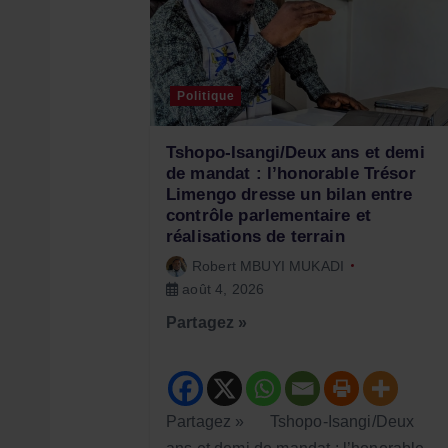
i
o
Politique
n
Tshopo-Isangi/Deux ans et demi
d
de mandat : l’honorable Trésor
Limengo dresse un bilan entre
contrôle parlementaire et
e
réalisations de terrain
Robert MBUYI MUKADI
l
août 4, 2026
Partagez »
’
a
Partagez » Tshopo-Isangi/Deux