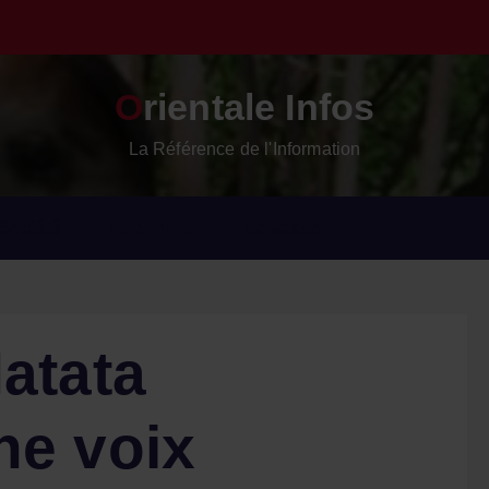
é
c
l
a
r
e
Orientale Infos
La Référence de l'Information
Société
Economie
Education
atata
ne voix