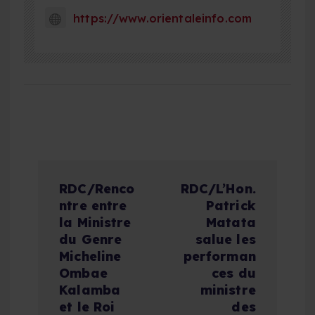
https://www.orientaleinfo.com
N
RDC/Renco
RDC/L’Hon.
a
ntre entre
Patrick
la Ministre
Matata
v
du Genre
salue les
Micheline
performan
i
Ombae
ces du
Kalamba
ministre
g
et le Roi
des