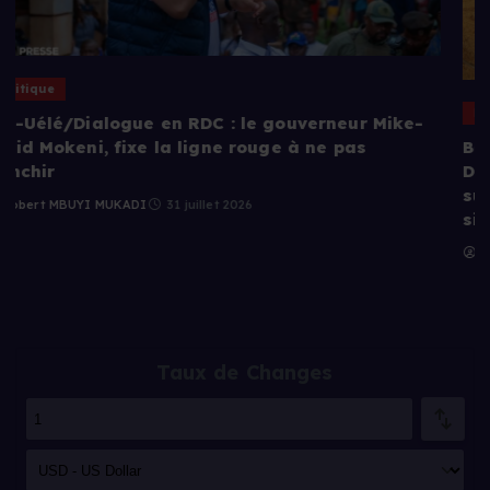
Politique
Bas-Uélé/Itinérance à Poko : le gouverneur Mike-
David Mokeni Amisi constate le respect de la
suspension des activités minières illégales sur le
site d’Iké
Robert MBUYI MUKADI
29 juillet 2026
Taux de Changes