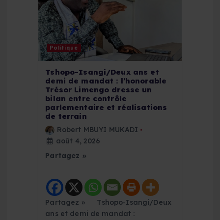
a
r
Politique
t
Tshopo-Isangi/Deux ans et
demi de mandat : l’honorable
i
Trésor Limengo dresse un
bilan entre contrôle
parlementaire et réalisations
c
de terrain
Robert MBUYI MUKADI
l
août 4, 2026
Partagez »
e
Partagez » Tshopo-Isangi/Deux
ans et demi de mandat :