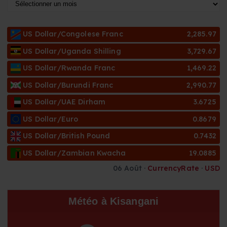
A
r
c
US Dollar/Congolese Franc
2,285.97
h
i
US Dollar/Uganda Shilling
3,729.67
v
US Dollar/Rwanda Franc
1,469.22
e
s
US Dollar/Burundi Franc
2,990.77
US Dollar/UAE Dirham
3.6725
US Dollar/Euro
0.8679
US Dollar/British Pound
0.7432
US Dollar/Zambian Kwacha
19.0885
06 Août ·
CurrencyRate
·
USD
Météo à Kisangani