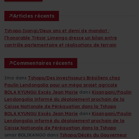
h
e
r
Articles récents
c
h
Tshopo-Isangi/Deux ans et demi de mandat :
e
l’honorable Trésor Limengo dresse un bilan entre
r
contrôle parlementaire et réalisations de terrain
:
Commentaires récents
Ima
dans
Tshopo/Des investisseurs Brésiliens chez
Paulin Lendongolia pour un méga projet agricole
BOLA KYUNGU Excès Jean Marie
dans
Kisangani/Paulin
Lendongolia informé du déploiement prochain de la
Caisse Nationale de Péréquation dans la Tshopo
BOLA KYUNGU Excès Jean Marie
dans
Kisangani/Paulin
Lendongolia informé du déploiement prochain de la
Caisse Nationale de Péréquation dans la Tshopo
omar BOLIKANGO
dans
Tshopo/Décès du Gouverneur