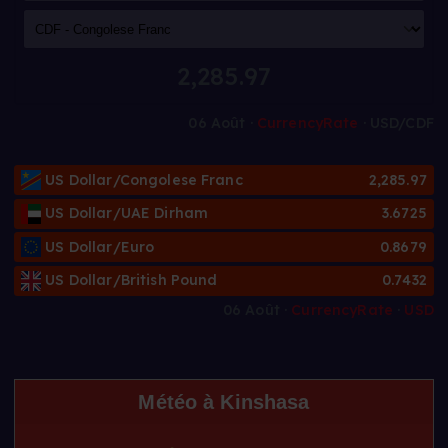
2,285.97
06 Août ·
CurrencyRate
· USD/CDF
US Dollar/Congolese Franc
2,285.97
US Dollar/UAE Dirham
3.6725
US Dollar/Euro
0.8679
US Dollar/British Pound
0.7432
06 Août ·
CurrencyRate
·
USD
Météo à Kinshasa