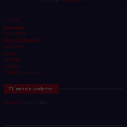
Data from
MeteoArt.com
Culture
Economie
Education
Grande Orientale
Politique
Santé
Sécurité
Société
Sports et Jeunesse
L'article vedette :
Accueil
- 41 154 vues