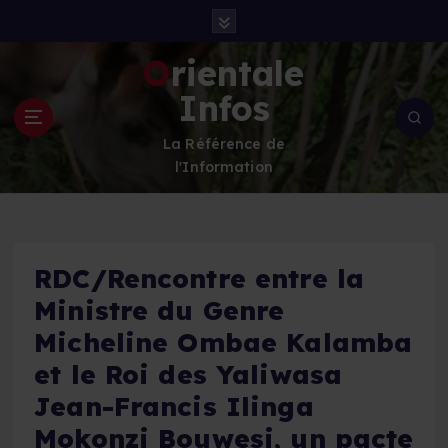
S
k
i
Orientale
p
Infos
t
o
La Référence de
c
l'Information
o
n
t
e
n
RDC/Rencontre entre la
t
Ministre du Genre
Micheline Ombae Kalamba
et le Roi des Yaliwasa
Jean-Francis Ilinga
Mokonzi Bouwesi, un pacte