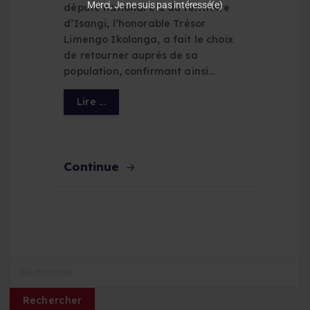
Merci, Je ne suis pas intéressé(e)
député national élu du territoire
d’Isangi, l’honorable Trésor
Limengo Ikolonga, a fait le choix
de retourner auprès de sa
population, confirmant ainsi…
Lire ...
Continue
R
e
c