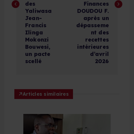
des
Finances
a
Yaliwasa
DOUDOU F.
Jean-
après un
t
Francis
dépasseme
Ilinga
nt des
i
Mokonzi
recettes
Bouwesi,
intérieures
un pacte
d’avril
o
scellé
2026
n
d
Articles similaires
e
l
’