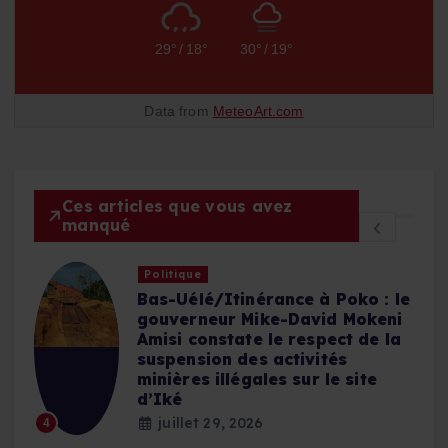
29°
/
18°
30°
/
19°
Data from
MeteoArt.com
Ces articles que vous avez
manqué
Politique
Bas-Uélé/Itinérance à Poko : le
,
gouverneur Mike-David Mokeni
Amisi constate le respect de la
suspension des activités
minières illégales sur le site
d’Iké
juillet 29, 2026
4