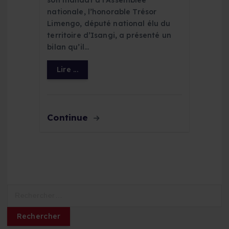
nationale, l’honorable Trésor
Limengo, député national élu du
territoire d’Isangi, a présenté un
bilan qu’il…
Lire ...
Continue
R
e
c
h