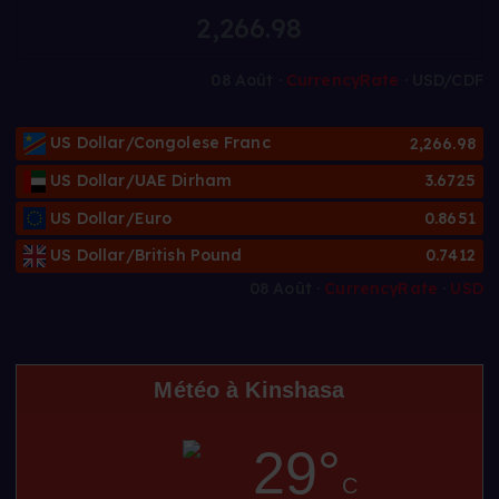
2,266.98
08 Août ·
CurrencyRate
· USD/CDF
US Dollar/Congolese Franc
2,266.98
US Dollar/UAE Dirham
3.6725
US Dollar/Euro
0.8651
US Dollar/British Pound
0.7412
08 Août ·
CurrencyRate
·
USD
Météo à Kinshasa
29°
C