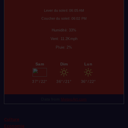
Lever du soleil: 06:05 AM
Coucher du soleil: 06:02 PM
Humidité: 33%
Vent: 11.2Kmph
Pluie: 2%
Sam
Dim
Lun
37°
/
22°
36°
/
21°
36°
/
22°
Data from
MeteoArt.com
Culture
Economie