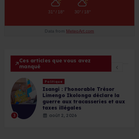
31°
/
18°
30°
/
18°
Data from
MeteoArt.com
Ces articles que vous avez
manqué
Politique
Isangi : l’honorable Trésor
Limengo Ikolonga déclare la
n
guerre aux tracasseries et aux
t
taxes illégales
août 2, 2026
3