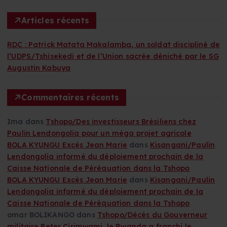
e
r
Articles récents
c
h
RDC : Patrick Matata Makalamba, un soldat discipliné de
e
l’UDPS/Tshisekedi et de l’Union sacrée déniché par le SG
r
Augustin Kabuya
:
Commentaires récents
Ima
dans
Tshopo/Des investisseurs Brésiliens chez
Paulin Lendongolia pour un méga projet agricole
BOLA KYUNGU Excès Jean Marie
dans
Kisangani/Paulin
Lendongolia informé du déploiement prochain de la
Caisse Nationale de Péréquation dans la Tshopo
BOLA KYUNGU Excès Jean Marie
dans
Kisangani/Paulin
Lendongolia informé du déploiement prochain de la
Caisse Nationale de Péréquation dans la Tshopo
omar BOLIKANGO
dans
Tshopo/Décès du Gouverneur
militaire Peter Cirimwami, le Rwanda a franchi le