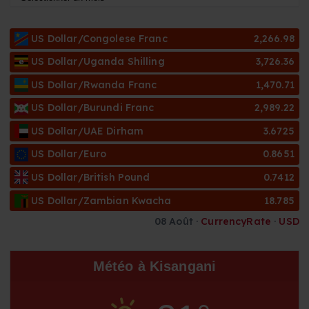
r
c
US Dollar/Congolese Franc
2,266.98
h
i
US Dollar/Uganda Shilling
3,726.36
v
US Dollar/Rwanda Franc
1,470.71
e
s
US Dollar/Burundi Franc
2,989.22
US Dollar/UAE Dirham
3.6725
US Dollar/Euro
0.8651
US Dollar/British Pound
0.7412
US Dollar/Zambian Kwacha
18.785
08 Août ·
CurrencyRate
·
USD
Météo à Kisangani