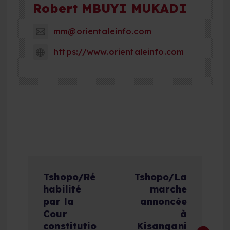
Robert MBUYI MUKADI
mm@orientaleinfo.com
https://www.orientaleinfo.com
N
Tshopo/Ré
Tshopo/La
a
habilité
marche
par la
annoncée
v
Cour
à
constitutio
Kisangani