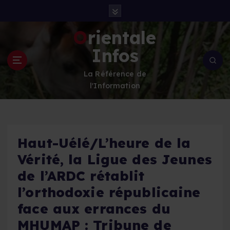
S
k
i
Orientale
p
Infos
t
o
La Référence de
c
l'Information
o
n
t
e
n
Haut-Uélé/L’heure de la
t
Vérité, la Ligue des Jeunes
de l’ARDC rétablit
l’orthodoxie républicaine
face aux errances du
MHUMAP : Tribune de