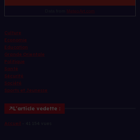
Data from
MeteoArt.com
Culture
Economie
Education
Grande Orientale
Politique
Santé
Sécurité
Société
Sports et Jeunesse
L'article vedette :
Accueil
- 41 154 vues