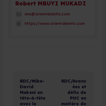
Robert MBUYI MUKADI
mm@orientaleinfo.com
https://www.orientaleinfo.com
N
RDC/Mike-
RDC/Avanc
a
David
ées et
Mokeni en
défis de
v
tête-à-tête
PHC en
avec le
matière de