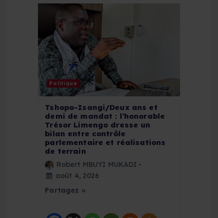
l
’
a
r
Politique
t
Tshopo-Isangi/Deux ans et
demi de mandat : l’honorable
i
Trésor Limengo dresse un
bilan entre contrôle
parlementaire et réalisations
c
de terrain
Robert MBUYI MUKADI
l
août 4, 2026
Partagez »
e