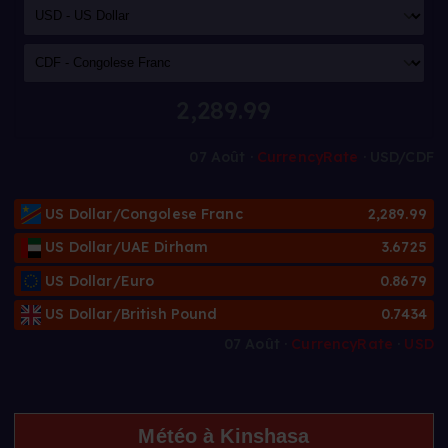
2,289.99
07 Août ·
CurrencyRate
· USD/CDF
US Dollar/Congolese Franc
2,289.99
US Dollar/UAE Dirham
3.6725
US Dollar/Euro
0.8679
US Dollar/British Pound
0.7434
07 Août ·
CurrencyRate
·
USD
Météo à Kinshasa