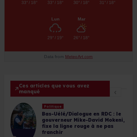
33°
/
18°
33°
/
18°
30°
/
18°
31°
/
18°
Lun
Mar
29°
/
19°
26°
/
18°
Data from
MeteoArt.com
Ces articles que vous avez
manqué
Politique
Bas-Uélé/Dialogue en RDC : le
gouverneur Mike-David Mokeni,
fixe la ligne rouge à ne pas
franchir