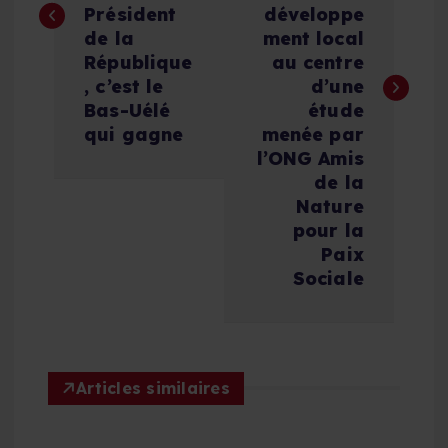
i
Président
développe
de la
ment local
g
République
au centre
, c’est le
d’une
a
Bas-Uélé
étude
qui gagne
menée par
t
l’ONG Amis
de la
i
Nature
pour la
Paix
o
Sociale
n
d
Articles similaires
e