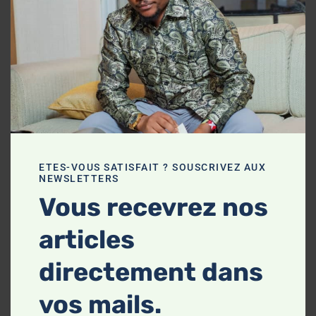
la guerre aux tracasseries et aux
taxes illégales À l’occasion de ses
vacances parlementaires, le
député national élu du territoire
d’Isangi, l’honorable Trésor
Limengo Ikolonga, a fait le choix
de retourner auprès de sa
population, confirmant ainsi…
Lire ...
ETES-VOUS SATISFAIT ? SOUSCRIVEZ AUX
NEWSLETTERS
Vous recevrez nos
Continue
articles
directement dans
vos mails.