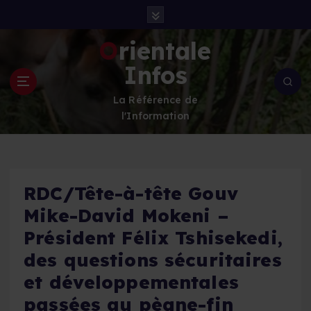
S
k
i
Orientale
p
Infos
t
o
La Référence de
c
l'Information
o
n
t
e
n
RDC/Tête-à-tête Gouv
t
Mike-David Mokeni –
Président Félix Tshisekedi,
des questions sécuritaires
et développementales
passées au pègne-fin