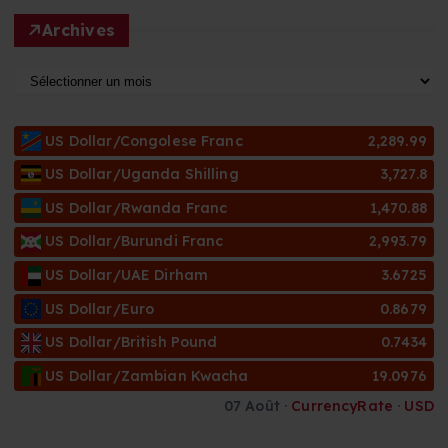
Archives
A
r
c
US Dollar/Congolese Franc
2,289.99
h
i
US Dollar/Uganda Shilling
3,727.8
v
US Dollar/Rwanda Franc
1,470.88
e
s
US Dollar/Burundi Franc
2,993.79
US Dollar/UAE Dirham
3.6725
US Dollar/Euro
0.8679
US Dollar/British Pound
0.7434
US Dollar/Zambian Kwacha
19.0976
07 Août ·
CurrencyRate
·
USD